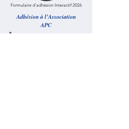
Formulaire d'adhésion Interactif 2026
Adhésion à l'Association
APC
Cotisation 2026 : 30 €
Règlement par virement avec
l'Iban ci-dessus.
Ou
Chèque à l'ordre de APC
APC
Maison du port, môle Pénéroff
29900 Concarneau
- Affichage -
capitainerie & Porte Au Vin