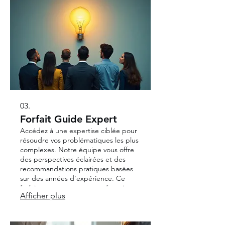
aujourd'hui.
03.
Forfait Guide Expert
Accédez à une expertise ciblée pour
résoudre vos problématiques les plus
complexes. Notre équipe vous offre
des perspectives éclairées et des
recommandations pratiques basées
sur des années d'expérience. Ce
forfait est conçu pour vous fournir
Afficher plus
l'orientation nécessaire afin de
prendre les meilleures décisions.
Initiez votre parcours avec des