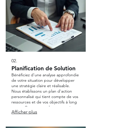
Obtenez une proposition détaillée
adaptée à vos objectifs.
02.
Planification de Solution
Bénéficiez d'une analyse approfondie
de votre situation pour développer
une stratégie claire et réalisable.
Nous établissons un plan d'action
personnalisé qui tient compte de vos
ressources et de vos objectifs à long
terme. Cette approche structurée
Afficher plus
vous garantira une voie logique vers
l'atteinte de vos aspirations.
Demandez votre plan sur mesure dès