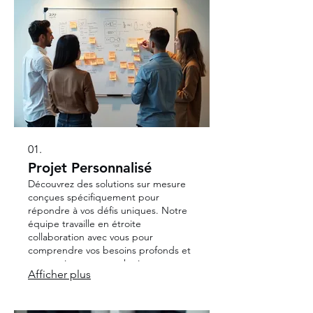
01.
Projet Personnalisé
Découvrez des solutions sur mesure
conçues spécifiquement pour
répondre à vos défis uniques. Notre
équipe travaille en étroite
collaboration avec vous pour
comprendre vos besoins profonds et
concevoir une approche innovante.
Afficher plus
Nous nous engageons à livrer un
résultat qui dépasse vos attentes et
propulse votre projet vers le succès.